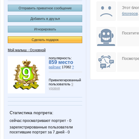
Eliza1610
Espe
Этот блог
Отправить приватное сообщение
блогеров
.
Добавить в друзья
Игнорировать
Julez
JuliaZim
Посетит
Сделать подарок
Мой малыш - Основной
Lenusik_85
Lowadki
популярность:
Посмотре
859 место
рейтинг
17082
?
Привилегированный
пользователь
9
Natalie
Natalya
уровня
Статистика портрета:
Primula80
Quee
сейчас просматривают портрет - 0
зарегистрированные пользователи
посетившие портрет за 7 дней - 0