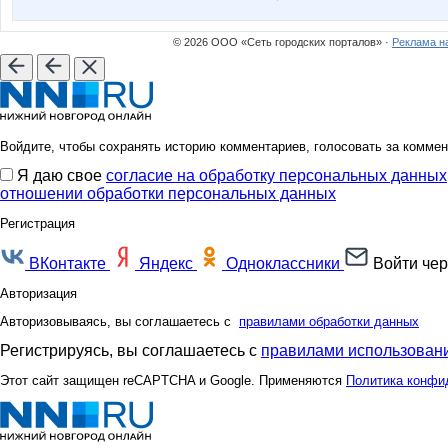
Ya-vozduch
_Faith
© 2026 ООО «Сеть городских порталов» ·
Реклама н
irocka
julilu
Войдите, чтобы сохранять историю комментариев, голосовать за коммен
Я даю свое
согласие на обработку персональных данных
limon1982
lorka00
отношении обработки персональных данных
Регистрация
ВКонтакте
Яндекс
Одноклассники
Войти чер
niok
olga.v
Авторизация
Авторизовываясь, вы соглашаетесь с
правилами обработки данных
Регистрируясь, вы соглашаетесь с
правилами использовани
sweta69
unm
Этот сайт защищен reCAPTCHA и Google. Применяются
Политика конфи