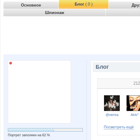
Блог
( 0 )
Основное
Дру
Шпионаж
Блог
212
@нютка
Airis*
Посмотреть ещё
Портрет заполнен на 62 %