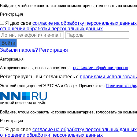
каришенька
мариша:
Войдите, чтобы сохранять историю комментариев, голосовать за коммен
Регистрация
Я даю свое
согласие на обработку персональных данных
отношении обработки персональных данных
викка
выгибул
Войти
Забыли пароль?
Регистрация
Алмазик)
АннаВес
Авторизация
Авторизовываясь, вы соглашаетесь с
правилами обработки данных
Регистрируясь, вы соглашаетесь с
правилами использовани
Фрекен Бок*
Хво
Этот сайт защищен reCAPTCHA и Google. Применяются
Политика конфи
Кисарыжая
Кр@шеная 
Войдите, чтобы сохранять историю комментариев, голосовать за коммен
Регистрация
Я даю свое
согласие на обработку персональных данных
отношении обработки персональных данных
Мороз и Солнце
Нюш@